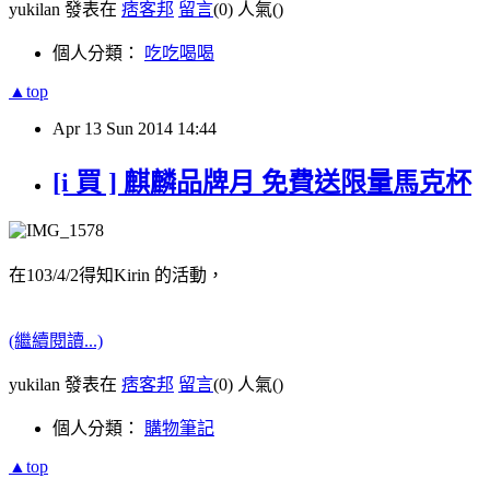
yukilan 發表在
痞客邦
留言
(0)
人氣(
)
個人分類：
吃吃喝喝
▲top
Apr
13
Sun
2014
14:44
[i 買 ] 麒麟品牌月 免費送限量馬克杯
在103/4/2得知Kirin 的活動，
(繼續閱讀...)
yukilan 發表在
痞客邦
留言
(0)
人氣(
)
個人分類：
購物筆記
▲top