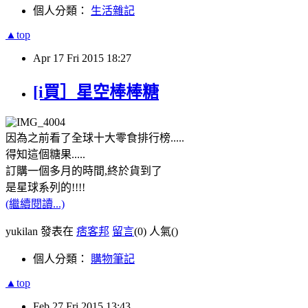
個人分類：
生活雜記
▲top
Apr
17
Fri
2015
18:27
[i買］星空棒棒糖
因為之前看了全球十大零食排行榜.....
得知這個糖果.....
訂購一個多月的時間,終於貨到了
是星球系列的!!!!
(繼續閱讀...)
yukilan 發表在
痞客邦
留言
(0)
人氣(
)
個人分類：
購物筆記
▲top
Feb
27
Fri
2015
13:43