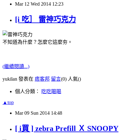
Mar
12
Wed
2014
12:23
[i 吃］ 雷神巧克力
不知道為什麼？怎麼它這麼夯。
(繼續閱讀...)
yukilan 發表在
痞客邦
留言
(0)
人氣(
)
個人分類：
吃吃喝喝
▲top
Mar
09
Sun
2014
14:48
[ i買 ] zebra Prefill Ｘ SNOOPY