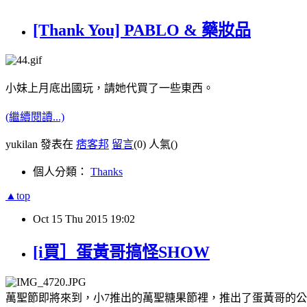
[Thank You] PABLO & 藥妝品
小妹上月底出國玩，請她代買了一些東西。
(繼續閱讀...)
yukilan 發表在
痞客邦
留言
(0)
人氣(
)
個人分類：
Thanks
▲top
Oct
15
Thu
2015
19:02
[i買］蛋黃哥搞怪SHOW
萬聖節即將來到，小7推出的萬聖糖果節裡，推出了蛋黃哥的