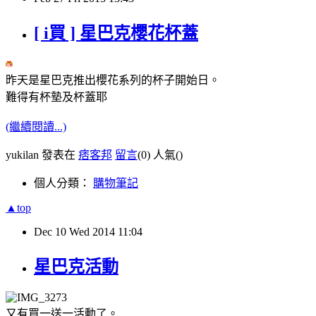
[ i買 ] 星巴克櫻花杯蓋
昨天是星巴克推出櫻花系列的杯子開始日。
難得有杯墊及杯蓋耶
(繼續閱讀...)
yukilan 發表在
痞客邦
留言
(0)
人氣(
)
個人分類：
購物筆記
▲top
Dec
10
Wed
2014
11:04
星巴克活動
又有買一送一活動了。